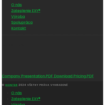
O nás
Zateplenie EXY®
Výroba
Spolupráca
Kontakt
Sledujte nás:
Company Presentation.PDF
Download Pricing.PDF
©
HONTER
2024 VŠETKY PRÁVA VYHRADENÉ
O nás
Zateplenie EXY®
Výroba