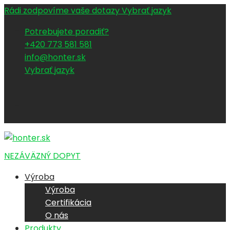
Rádi zodpovíme vaše dotazy
Vybrať jazyk
Potrebujete poradiť?
+420 773 581 581
info@honter.sk
Vybrať jazyk
NEZÁVÄZNÝ DOPYT
Výroba
Výroba
Certifikácia
O nás
Produkty