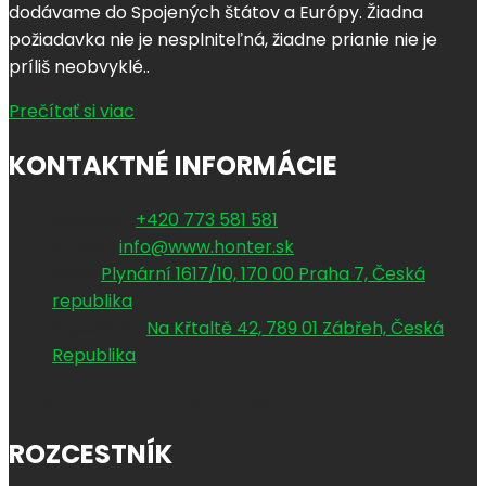
dodávame do Spojených štátov a Európy. Žiadna
požiadavka nie je nesplniteľná, žiadne prianie nie je
príliš neobvyklé..
Prečítať si viac
KONTAKTNÉ INFORMÁCIE
Infolinka :
+420 773 581 581
E-mail :
info@www.honter.sk
Sídlo:
Plynární 1617/10, 170 00 Praha 7, Česká
republika
Expedícia :
Na Křtaltě 42, 789 01 Zábřeh, Česká
Republika
Pondelok - Piatok:
7:00 - 15:30
ROZCESTNÍK