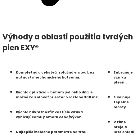
Výhody a oblasti použitia tvrdých
pien EXY®
Kompletná a celistvá izolačná vrstva bez
Zabraňuje
nutnosti mechanického kotvenia.
vzniku
plesní.
Rýchla aplikácia – behom jediného dňa je
možné zaizolovať priestor o rozlohe 300 m2.
Eliminuje
tepelné
mosty.
Rýchla návratnosť investície vďaka
vynikajúcemu pomeru cena/výkon.
V zime
hreje, v
Najlepšie izolačne parametre na trhu.
lete chladí.