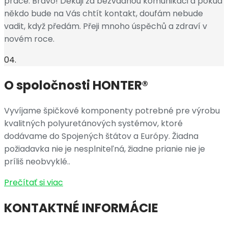
práce. Bravo! Děkuji za bezvadnou komunikaci a pokud
někdo bude na Vás chtít kontakt, doufám nebude
vadit, když předám. Přeji mnoho úspěchů a zdraví v
novém roce.
04.
O spoločnosti HONTER®
Vyvíjame špičkové komponenty potrebné pre výrobu
kvalitných polyuretánových systémov, ktoré
dodávame do Spojených štátov a Európy. Žiadna
požiadavka nie je nesplniteľná, žiadne prianie nie je
príliš neobvyklé..
Prečítať si viac
KONTAKTNÉ INFORMÁCIE