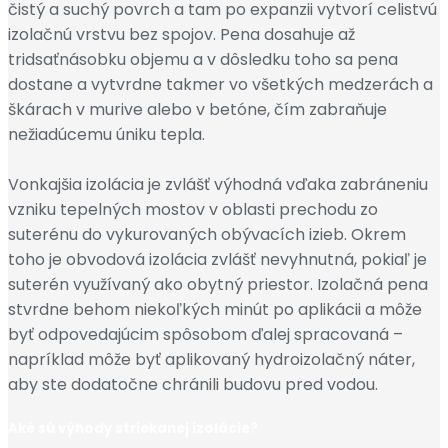
čistý a suchý povrch a tam po expanzii vytvorí celistvú
izolačnú vrstvu bez spojov. Pena dosahuje až
tridsaťnásobku objemu a v dôsledku toho sa pena
dostane a vytvrdne takmer vo všetkých medzerách a
škárach v murive alebo v betóne, čím zabraňuje
nežiadúcemu úniku tepla.
Vonkajšia izolácia je zvlášť výhodná vďaka zabráneniu
vzniku tepelných mostov v oblasti prechodu zo
suterénu do vykurovaných obývacích izieb. Okrem
toho je obvodová izolácia zvlášť nevyhnutná, pokiaľ je
suterén využívaný ako obytný priestor. Izolačná pena
stvrdne behom niekoľkých minút po aplikácii a môže
byť odpovedajúcim spôsobom ďalej spracovaná –
napríklad môže byť aplikovaný hydroizolačný náter,
aby ste dodatočne chránili budovu pred vodou.
Aké sú výhody striekanej izolácie?