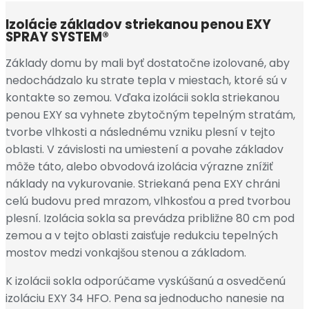
Izolácie základov striekanou penou EXY
SPRAY SYSTEM®
Základy domu by mali byť dostatočne izolované, aby
nedochádzalo ku strate tepla v miestach, ktoré sú v
kontakte so zemou. Vďaka izolácii sokla striekanou
penou EXY sa vyhnete zbytočným tepelným stratám,
tvorbe vlhkosti a následnému vzniku plesní v tejto
oblasti. V závislosti na umiestení a povahe základov
môže táto, alebo obvodová izolácia výrazne znížiť
náklady na vykurovanie. Striekaná pena EXY chráni
celú budovu pred mrazom, vlhkosťou a pred tvorbou
plesní. Izolácia sokla sa prevádza približne 80 cm pod
zemou a v tejto oblasti zaisťuje redukciu tepelných
mostov medzi vonkajšou stenou a základom.
K izolácii sokla odporúčame vyskúšanú a osvedčenú
izoláciu EXY 34 HFO. Pena sa jednoducho nanesie na