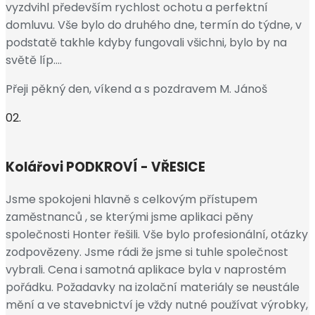
vyzdvihl především rychlost ochotu a perfektní
domluvu. Vše bylo do druhého dne, termín do týdne, v
podstatě takhle kdyby fungovali všichni, bylo by na
světě líp….
Přeji pěkný den, víkend a s pozdravem M. Jánoš
02.
Kolářovi
PODKROVÍ - VŘESICE
Jsme spokojeni hlavně s celkovým přístupem
zaměstnanců , se kterými jsme aplikaci pěny
společnosti Honter řešili. Vše bylo profesionální, otázky
zodpovězeny. Jsme rádi že jsme si tuhle společnost
vybrali. Cena i samotná aplikace byla v naprostém
pořádku. Požadavky na izolační materiály se neustále
mění a ve stavebnictví je vždy nutné používat výrobky,