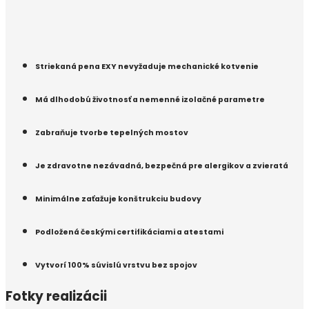
Striekaná pena EXY nevyžaduje mechanické kotvenie
Má dlhodobú životnosť a nemenné izolačné parametre
Zabraňuje tvorbe tepelných mostov
Je zdravotne nezávadná, bezpečná pre alergikov a zvieratá
Minimálne zaťažuje konštrukciu budovy
Podložená českými certifikáciami a atestami
Vytvorí 100% súvislú vrstvu bez spojov
Fotky realizácii​