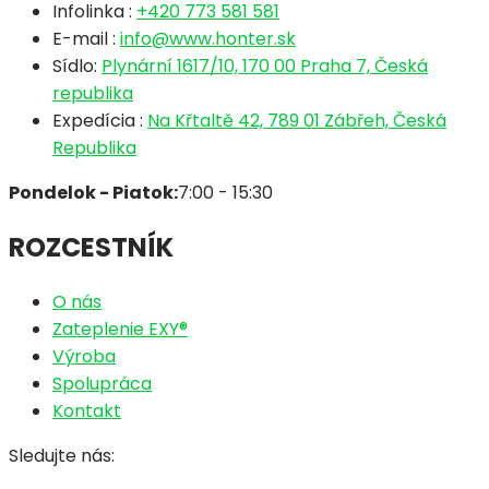
Infolinka :
+420 773 581 581
E-mail :
info@www.honter.sk
Sídlo:
Plynární 1617/10, 170 00 Praha 7, Česká
republika
Expedícia :
Na Křtaltě 42, 789 01 Zábřeh, Česká
Republika
Pondelok - Piatok:
7:00 - 15:30
ROZCESTNÍK
O nás
Zateplenie EXY®
Výroba
Spolupráca
Kontakt
Sledujte nás: