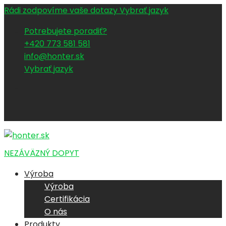
Rádi zodpovíme vaše dotazy
Vybrať jazyk
Potrebujete poradiť?
+420 773 581 581
info@honter.sk
Vybrať jazyk
NEZÁVÄZNÝ DOPYT
Výroba
Výroba
Certifikácia
O nás
Produkty