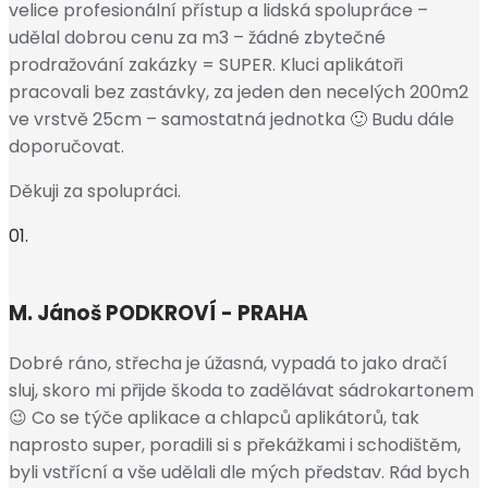
velice profesionální přístup a lidská spolupráce –
udělal dobrou cenu za m3 – žádné zbytečné
prodražování zakázky = SUPER. Kluci aplikátoři
pracovali bez zastávky, za jeden den necelých 200m2
ve vrstvě 25cm – samostatná jednotka 🙂 Budu dále
doporučovat.
Děkuji za spolupráci.
01.
M. Jánoš
PODKROVÍ - PRAHA
Dobré ráno, střecha je úžasná, vypadá to jako dračí
sluj, skoro mi přijde škoda to zadělávat sádrokartonem
😉 Co se týče aplikace a chlapců aplikátorů, tak
naprosto super, poradili si s překážkami i schodištěm,
byli vstřícní a vše udělali dle mých představ. Rád bych