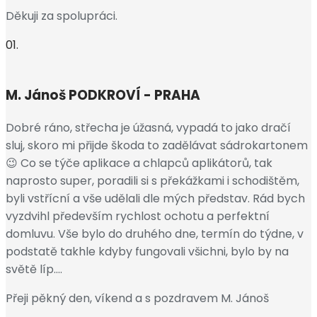
Děkuji za spolupráci.
01.
M. Jánoš
PODKROVÍ - PRAHA
Dobré ráno, střecha je úžasná, vypadá to jako dračí
sluj, skoro mi přijde škoda to zadělávat sádrokartonem
😉 Co se týče aplikace a chlapců aplikátorů, tak
naprosto super, poradili si s překážkami i schodištěm,
byli vstřícní a vše udělali dle mých představ. Rád bych
vyzdvihl především rychlost ochotu a perfektní
domluvu. Vše bylo do druhého dne, termín do týdne, v
podstatě takhle kdyby fungovali všichni, bylo by na
světě líp….
Přeji pěkný den, víkend a s pozdravem M. Jánoš