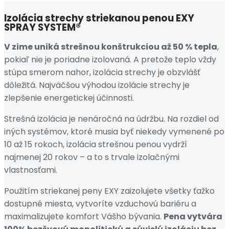
Izolácia strechy striekanou penou EXY
SPRAY SYSTEM®
V zime uniká strešnou konštrukciou až 50 % tepla
,
pokiaľ nie je poriadne izolovaná. A pretože teplo vždy
stúpa smerom nahor, izolácia strechy je obzvlášť
dôležitá. Najväčšou výhodou izolácie strechy je
zlepšenie energetickej účinnosti.
Strešná izolácia je nenáročná na údržbu. Na rozdiel od
iných systémov, ktoré musia byť niekedy vymenené po
10 až 15 rokoch, izolácia strešnou penou vydrží
najmenej 20 rokov – a to s trvale izolačnými
vlastnosťami.
Použitím striekanej peny EXY zaizolujete všetky ťažko
dostupné miesta, vytvoríte vzduchovú bariéru a
maximalizujete komfort Vášho bývania.
Pena vytvára