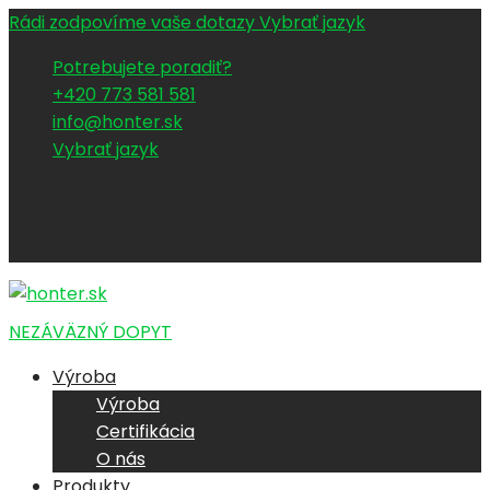
Rádi zodpovíme vaše dotazy
Vybrať jazyk
Potrebujete poradiť?
+420 773 581 581
info@honter.sk
Vybrať jazyk
NEZÁVÄZNÝ DOPYT
Výroba
Výroba
Certifikácia
O nás
Produkty