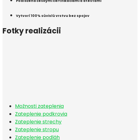
Podložená českými certifikáciami a atestami
Vytvorí 100% súvislú vrstvu bez spojov
Fotky realizácii
Možnosti zateplenia
Zateplenie podkrovia
Zateplenie strechy
Zateplenie stropu
Zateplenie podláh