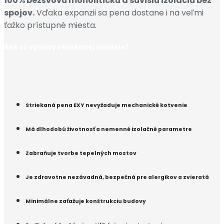
100% bezšvovú monolitickú a súvislú izoláciu bez
spojov.
Vďaka expanzii sa pena dostane i na veľmi
ťažko prístupné miesta.
Aké sú výhody striekanej izolácie?
Striekaná pena EXY nevyžaduje mechanické kotvenie
Má dlhodobú životnosť a nemenné izolačné parametre
Zabraňuje tvorbe tepelných mostov
Je zdravotne nezávadná, bezpečná pre alergikov a zvieratá
Minimálne zaťažuje konštrukciu budovy