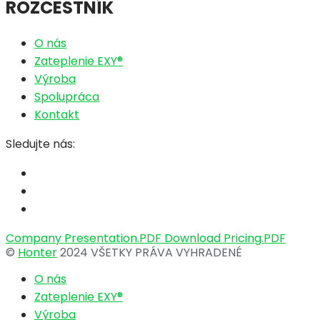
ROZCESTNÍK
O nás
Zateplenie EXY®
Výroba
Spolupráca
Kontakt
Sledujte nás:
Company Presentation.PDF
Download Pricing.PDF
©
Honter
2024 VŠETKY PRÁVA VYHRADENÉ
O nás
Zateplenie EXY®
Výroba