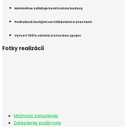
Minimálne zaťažuje konštrukciu budovy
Podložená českými certifikáciami a atestami
Vytvorí 100% súvislú vrstvu bez spojov
Fotky realizácii
Možnosti zateplenia
Zateplenie podkrovia