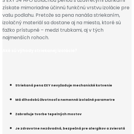
S EXY 34 HFO izolačnou penou s uzavretými bunkami
získate mimoriadne účinnú funkčnú vrstvu izolácie pre
vašu podlahu. Pretože sa pena nanáša striekaním,
izolačný materiál sa dostane aj na miesta, ktoré sú
ťažko prístupné – medzi trubkami, aj v tých
najmenších rohoch.
Aké sú výhody striekanej izolácie?
Striekaná pena EXY nevyžaduje mechanické kotvenie
Má dlhodobú životnosť a nemenné izolačné parametre
Zabraňuje tvorbe tepelných mostov
Je zdravotne nezávadná, bezpečná pre alergikov a zvieratá