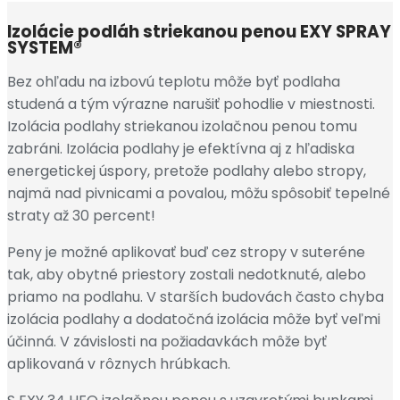
Izolácie podláh striekanou penou EXY SPRAY
SYSTEM®
Bez ohľadu na izbovú teplotu môže byť podlaha
studená a tým výrazne narušiť pohodlie v miestnosti.
Izolácia podlahy striekanou izolačnou penou tomu
zabráni. Izolácia podlahy je efektívna aj z hľadiska
energetickej úspory, pretože podlahy alebo stropy,
najmä nad pivnicami a povalou, môžu spôsobiť tepelné
straty až 30 percent!
Peny je možné aplikovať buď cez stropy v suteréne
tak, aby obytné priestory zostali nedotknuté, alebo
priamo na podlahu. V starších budovách často chyba
izolácia podlahy a dodatočná izolácia môže byť veľmi
účinná. V závislosti na požiadavkách môže byť
aplikovaná v rôznych hrúbkach.