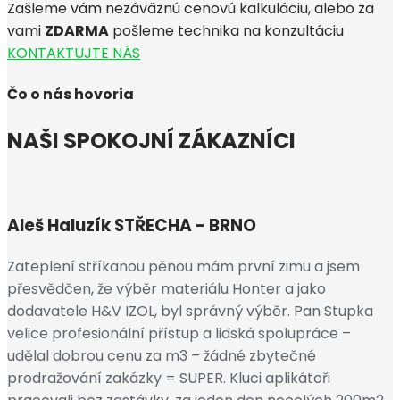
Zašleme vám nezáväznú cenovú kalkuláciu, alebo za
vami
ZDARMA
pošleme technika na konzultáciu
KONTAKTUJTE NÁS
Čo o nás hovoria
NAŠI SPOKOJNÍ ZÁKAZNÍCI
Aleš Haluzík
STŘECHA - BRNO
Zateplení stříkanou pěnou mám první zimu a jsem
přesvědčen, že výběr materiálu Honter a jako
dodavatele H&V IZOL, byl správný výběr. Pan Stupka
velice profesionální přístup a lidská spolupráce –
udělal dobrou cenu za m3 – žádné zbytečné
prodražování zakázky = SUPER. Kluci aplikátoři