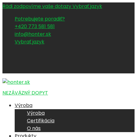
Rádi zodpovíme vaše dotazy
Vybrať jazyk
Potrebujete poradiť?
+420 773 581 581
info@honter.sk
Vybrať jazyk
NEZÁVÄZNÝ DOPYT
Výroba
Výroba
Certifikácia
O nás
Produkty