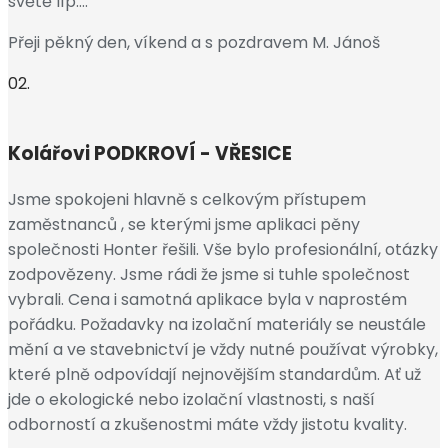
světě líp….
Přeji pěkný den, víkend a s pozdravem M. Jánoš
02.
Kolářovi
PODKROVÍ - VŘESICE
Jsme spokojeni hlavně s celkovým přístupem
zaměstnanců , se kterými jsme aplikaci pěny
společnosti Honter řešili. Vše bylo profesionální, otázky
zodpovězeny. Jsme rádi že jsme si tuhle společnost
vybrali. Cena i samotná aplikace byla v naprostém
pořádku. Požadavky na izolační materiály se neustále
mění a ve stavebnictví je vždy nutné používat výrobky,
které plně odpovídají nejnovějším standardům. Ať už
jde o ekologické nebo izolační vlastnosti, s naší
odborností a zkušenostmi máte vždy jistotu kvality.