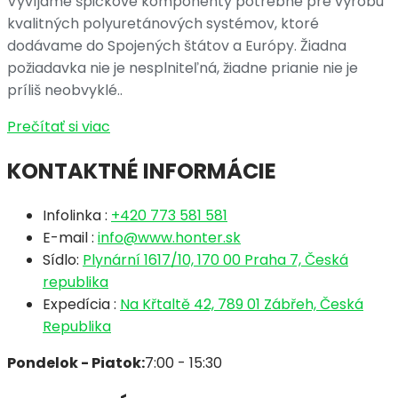
Vyvíjame špičkové komponenty potrebné pre výrobu
kvalitných polyuretánových systémov, ktoré
dodávame do Spojených štátov a Európy. Žiadna
požiadavka nie je nesplniteľná, žiadne prianie nie je
príliš neobvyklé..
Prečítať si viac
KONTAKTNÉ INFORMÁCIE
Infolinka :
+420 773 581 581
E-mail :
info@www.honter.sk
Sídlo:
Plynární 1617/10, 170 00 Praha 7, Česká
republika
Expedícia :
Na Křtaltě 42, 789 01 Zábřeh, Česká
Republika
Pondelok - Piatok:
7:00 - 15:30