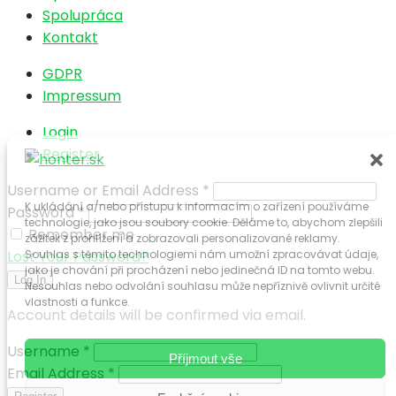
Spolupráca
Kontakt
GDPR
Impressum
Login
Register
Username or Email Address
*
K ukládání a/nebo přístupu k informacím o zařízení používáme
Password
*
technologie, jako jsou soubory cookie. Děláme to, abychom zlepšili
Remember me
zážitek z prohlížení a zobrazovali personalizované reklamy.
Lost Your Password?
Souhlas s těmito technologiemi nám umožní zpracovávat údaje,
jako je chování při procházení nebo jedinečná ID na tomto webu.
Log In
Nesouhlas nebo odvolání souhlasu může nepříznivě ovlivnit určité
vlastnosti a funkce.
Account details will be confirmed via email.
Username
*
Příjmout vše
Email Address
*