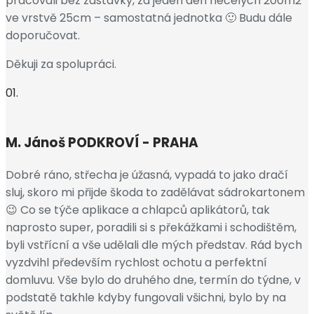
pracovali bez zastávky, za jeden den necelých 200m2
ve vrstvě 25cm – samostatná jednotka 🙂 Budu dále
doporučovat.
Děkuji za spolupráci.
01.
M. Jánoš
PODKROVÍ - PRAHA
Dobré ráno, střecha je úžasná, vypadá to jako dračí
sluj, skoro mi přijde škoda to zadělávat sádrokartonem
😉 Co se týče aplikace a chlapců aplikátorů, tak
naprosto super, poradili si s překážkami i schodištěm,
byli vstřícní a vše udělali dle mých představ. Rád bych
vyzdvihl především rychlost ochotu a perfektní
domluvu. Vše bylo do druhého dne, termín do týdne, v
podstatě takhle kdyby fungovali všichni, bylo by na