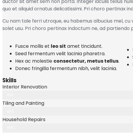
auctor sit amet sem non porta. Integer iaculis tellus nul
quo et aliquid ornatus delicatissimi. Pri choro pertinax 
Cu nam tale ferri utroque, eu habemus albucius mel, cu vi
solet usu. Pri choro pertinax indoctum ne, ad partiendo 
Fusce mollis et
leo sit
amet tincidunt.
Seed fermentum velit lacinia pharetra.
Hex ac molestie
consectetur, metus tellus
.
Donec fringilla fermentum nibh, velit lacinia.
Skills
Interior Renovation
95%
Tiling and Painting
65%
Household Repairs
85%