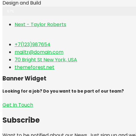
Design and Build
67%
Next - Taylor Roberts
+7(123)987654
mailtr@domain.com
70 Bright St New York, USA
themeforest.net
Banner Widget
Looking for a job? Do you want to be part of our team?
Get In Touch
Subscribe
Want to be notified about our News. Just sign up and we'l