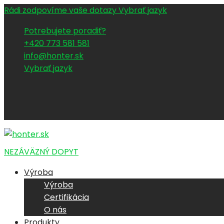
Rádi zodpovíme vaše dotazy
Vybrať jazyk
Potrebujete poradiť?
+420 773 581 581
info@honter.sk
Vybrať jazyk
NEZÁVÄZNÝ DOPYT
Výroba
Výroba
Certifikácia
O nás
Produkty