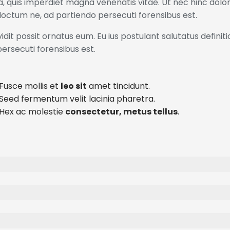
la, quis imperdiet magna venenatis vitae. Ut nec hinc dolo
indoctum ne, ad partiendo persecuti forensibus est.
dit possit ornatus eum. Eu ius postulant salutatus definiti
persecuti forensibus est.
Fusce mollis et
leo sit
amet tincidunt.
Seed fermentum velit lacinia pharetra.
Hex ac molestie
consectetur, metus tellus
.