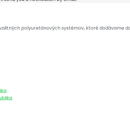
litných polyuretánových systémov, ktoré dodávame do S
ika
ublika