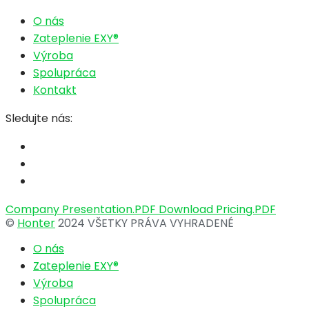
O nás
Zateplenie EXY®
Výroba
Spolupráca
Kontakt
Sledujte nás:
Company Presentation.PDF
Download Pricing.PDF
©
Honter
2024 VŠETKY PRÁVA VYHRADENÉ
O nás
Zateplenie EXY®
Výroba
Spolupráca