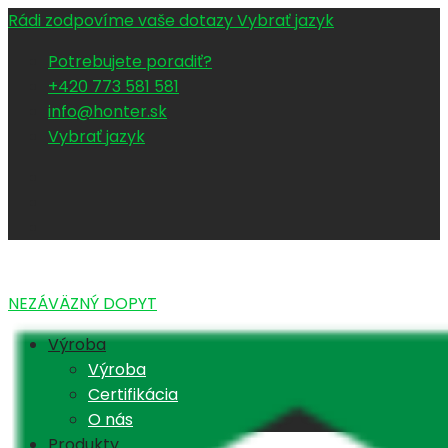
Rádi zodpovíme vaše dotazy
Vybrať jazyk
Potrebujete poradiť?
+420 773 581 581
info@honter.sk
Vybrať jazyk
NEZÁVÄZNÝ DOPYT
Výroba
Výroba
Certifikácia
O nás
Produkty