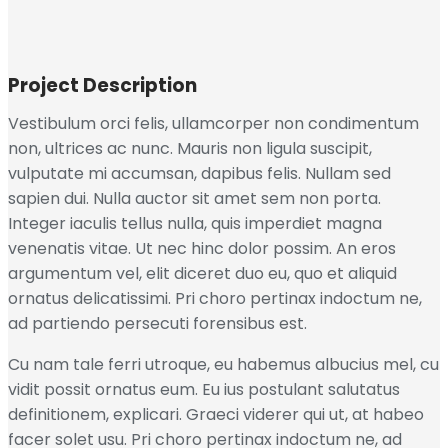
Project Description
Vestibulum orci felis, ullamcorper non condimentum
non, ultrices ac nunc. Mauris non ligula suscipit,
vulputate mi accumsan, dapibus felis. Nullam sed
sapien dui. Nulla auctor sit amet sem non porta.
Integer iaculis tellus nulla, quis imperdiet magna
venenatis vitae. Ut nec hinc dolor possim. An eros
argumentum vel, elit diceret duo eu, quo et aliquid
ornatus delicatissimi. Pri choro pertinax indoctum ne,
ad partiendo persecuti forensibus est.
Cu nam tale ferri utroque, eu habemus albucius mel, cu
vidit possit ornatus eum. Eu ius postulant salutatus
definitionem, explicari. Graeci viderer qui ut, at habeo
facer solet usu. Pri choro pertinax indoctum ne, ad