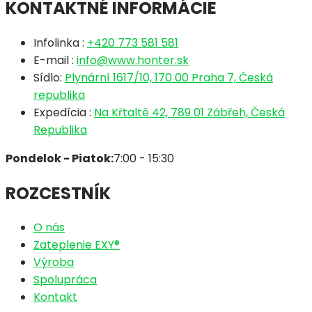
KONTAKTNÉ INFORMÁCIE
Infolinka :
+420 773 581 581
E-mail :
info@www.honter.sk
Sídlo:
Plynární 1617/10, 170 00 Praha 7, Česká
republika
Expedícia :
Na Křtaltě 42, 789 01 Zábřeh, Česká
Republika
Pondelok - Piatok:
7:00 - 15:30
ROZCESTNÍK
O nás
Zateplenie EXY®
Výroba
Spolupráca
Kontakt