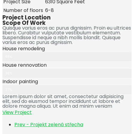
Project Size
6310 Square Feet
Number of floors
6-8
Project Location
Scope Of Work
Quisque varius eros ac purus dignissim. Proin eu ultrices
libero. Curabitur vulputate vestibulum elementum.
Suspendisse id neque a nibh mollis blandit. Quisque
varius eros ac purus dignissim.
House remodeling
55%
House rennovation
95%
Indoor painting
37%
Lorem ipsum dolor sit amet, consectetur adipisicing
elit, sed do eiusmod tempor incididunt ut labore et
dolore magna aliqua. Ut enim ad minim veniam
View Project
Prev - Projekt zelená střecha