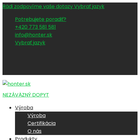
Rádi zodpovíme vaše dotazy
Vybrať jazyk
Potrebujete poradiť?
+420 773 581 581
info@honter.sk
Vybrať jazyk
NEZÁVÄZNÝ DOPYT
Výroba
Výroba
Certifikácia
O nás
Produkty