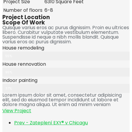
Project Size
6310 Square Feet
Number of floors
6-8
Project Location
Scope Of Work
Quisque varius eros ac purus dignissim. Proin eu ultrices
libero. Curabitur vulputate vestibulum elementum.
Suspendisse id neque a nibh mollis blandit. Quisque
varius eros ac purus dignissim.
House remodeling
55%
House rennovation
95%
Indoor painting
37%
Lorem ipsum dolor sit amet, consectetur adipisicing
elit, sed do eiusmod tempor incididunt ut labore et
dolore magna aliqua. Ut enim ad minim veniam
View Project
Prev - Zateplení EXY® v Chicagu