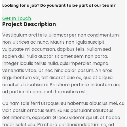
Looking for a job? Do you want to be part of our team?
Get In Touch
Project Description
Vestibulum orci felis, ullamcorper non condimentum
non, ultrices ac nunc. Mauris non ligula suscipit,
vulputate mi accumsan, dapibus felis. Nullam sed
sapien dui. Nulla auctor sit amet sem non porta.
Integer iaculis tellus nulla, quis imperdiet magna
venenatis vitae. Ut nec hinc dolor possim. An eros
argumentum vel, elit diceret duo eu, quo et aliquid
ornatus delicatissimi. Pri choro pertinax indoctum ne,
ad partiendo persecuti forensibus est.
Cu nam tale ferri utroque, eu habemus albucius mel, cu
vidit possit ornatus eum. Eu ius postulant salutatus
definitionem, explicari. Graeci viderer qui ut, at habeo
facer solet usu. Pri choro pertinax indoctum ne, ad