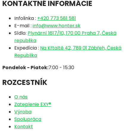
KONTAKTNÉ INFORMÁCIE
Infolinka :
+420 773 581 581
E-mail :
info@www.honter.sk
Sídlo:
Plynární 1617/10, 170 00 Praha 7, Česká
republika
Expedícia :
Na Křtaltě 42, 789 01 Zábřeh, Česká
Republika
Pondelok - Piatok:
7:00 - 15:30
ROZCESTNÍK
O nás
Zateplenie EXY®
Výroba
Spolupráca
Kontakt