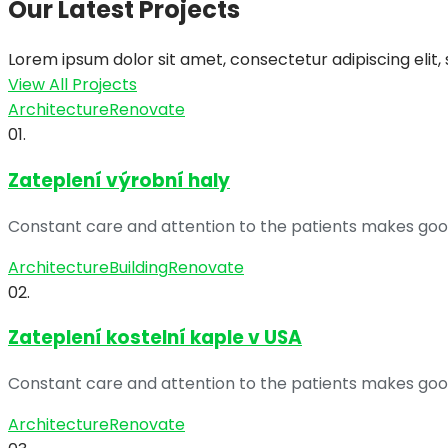
Our Latest Projects
Lorem ipsum dolor sit amet, consectetur adipiscing elit
View All Projects
Architecture
Renovate
01.
Zateplení výrobní haly
Constant care and attention to the patients makes go
Architecture
Building
Renovate
02.
Zateplení kostelní kaple v USA
Constant care and attention to the patients makes go
Architecture
Renovate